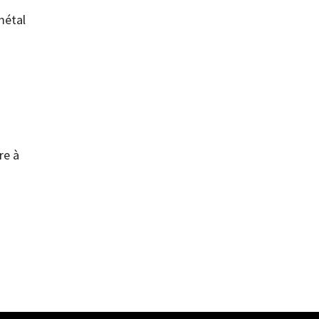
métal
re à