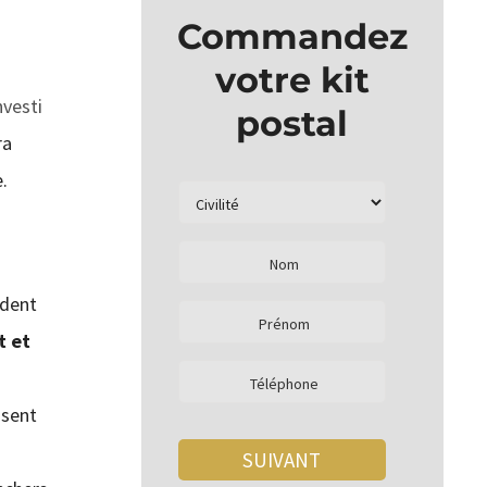
Commandez
votre kit
nvesti
postal
ra
.
édent
t et
isent