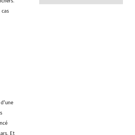
nchers.
t cas
 d’une
ns
ancé
ars. Et