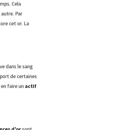
emps. Cela
autre. Par
ore cet or. La
ve dans le sang
sport de certaines
 en faire un
actif
nces d’or
sont