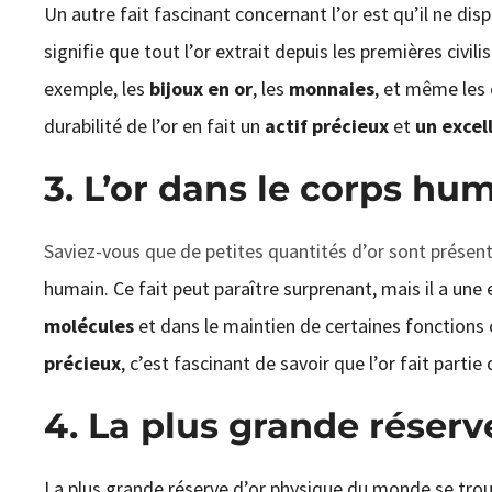
Un autre fait fascinant concernant l’or est qu’il ne disp
signifie que tout l’or extrait depuis les premières civil
exemple, les
bijoux en or
, les
monnaies
, et même les 
durabilité de l’or en fait un
actif précieux
et
un excel
3. L’or dans le corps hu
Saviez-vous que de petites quantités d’or sont présen
humain. Ce fait peut paraître surprenant, mais il a une e
molécules
et dans le maintien de certaines fonctions c
précieux
, c’est fascinant de savoir que l’or fait partie
4. La plus grande réser
La plus grande réserve d’or physique du monde se tro