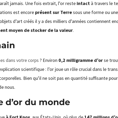
araît jamais. Une fois extrait, l’or reste
intact
à travers le t
isations est encore
présent sur Terre
sous une forme ou une 
objets d’art créés il y a des milliers d’années contiennent enc
lent moyen de stocker de la valeur
.
main
tes dans votre corps
? Environ
0,2 milligramme d’or
se trou
xplication scientifique : l’or joue un rôle crucial dans le tran
orporelles. Bien qu’il ne soit pas en quantité suffisante pour
 de nous.
ve d’or du monde
uve
à Fort Knox
, aux États-Unis, où plus de
147 millions d’o