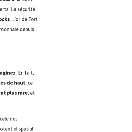
erts. La sécurité
ocks
. L’or de Fort
la monnaie depuis
maginez
. En fait,
es de haut
, ce
t plus rare
, et
ecèle des
otentiel spatial