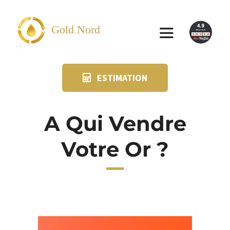
Passer
au
Gold Nord
Toggle
contenu
Navigation
ESTIMATION
VENDRE
FAQ
A Qui Vendre
Votre Or ?
SUIVI KIT POSTAL
BLOG
NOS AGENCES