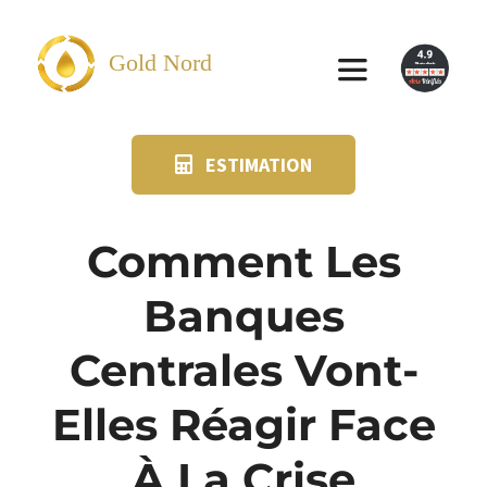
Passer
au
Gold Nord
Toggle
contenu
Navigation
ESTIMATION
VENDRE
FAQ
Comment Les
Banques
SUIVI KIT POSTAL
Centrales Vont-
BLOG
Elles Réagir Face
NOS AGENCES
À La Crise