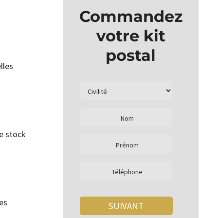
Commandez
votre kit
postal
lles
Ce stock
es