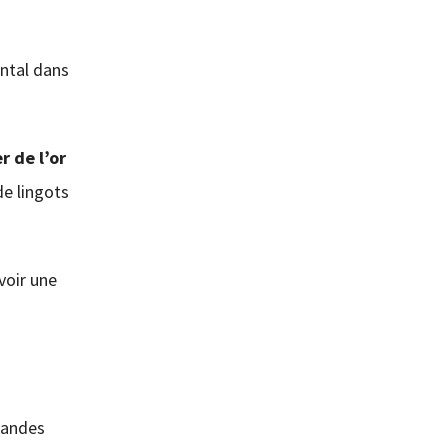
ental dans
r de l’or
e lingots
voir une
grandes