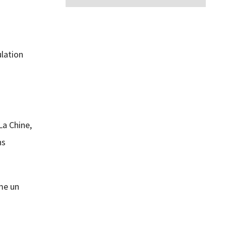
ulation
La Chine,
ns
mme un