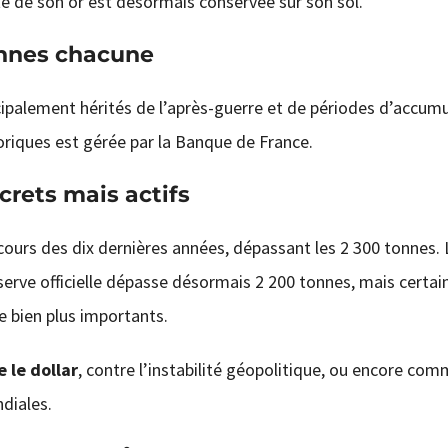
te de son or est désormais conservée sur son sol.
onnes chacune
ncipalement hérités de l’après-guerre et de périodes d’accum
toriques est gérée par la Banque de France.
crets mais actifs
ours des dix dernières années, dépassant les 2 300 tonnes. 
erve officielle dépasse désormais 2 200 tonnes, mais certai
e bien plus importants.
 le dollar
, contre l’instabilité géopolitique, ou encore co
diales.