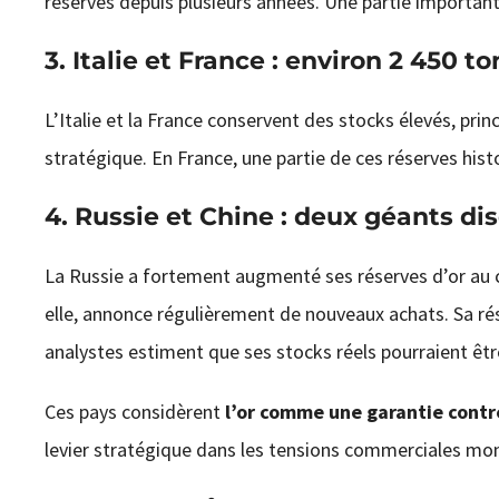
réserves depuis plusieurs années. Une partie importan
3.
Italie
et
France
: environ 2 450 t
L’Italie et la France conservent des stocks élevés, pri
stratégique. En France, une partie de ces réserves his
4.
Russie
et
Chine
: deux géants dis
La Russie a fortement augmenté ses réserves d’or au c
elle, annonce régulièrement de nouveaux achats. Sa rés
analystes estiment que ses stocks réels pourraient êtr
Ces pays considèrent
l’or comme une garantie contre
levier stratégique dans les tensions commerciales mon