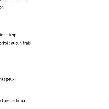
or.
tions trop
orité : aucun frais
antageux.
 faire estimer