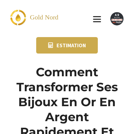
Passer
au
Gold Nord
Toggle
contenu
Navigation
ESTIMATION
VENDRE
FAQ
Comment
Transformer Ses
SUIVI KIT POSTAL
Bijoux En Or En
BLOG
Argent
NOS AGENCES
Rapidement Et