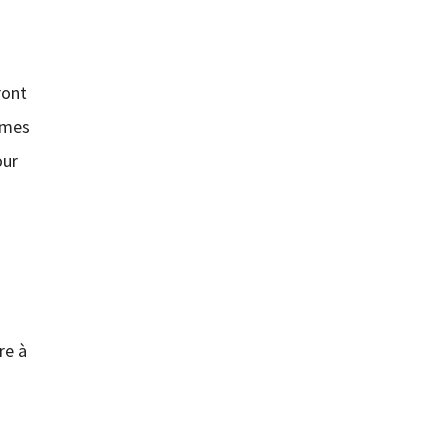
ront
ommes
our
re à