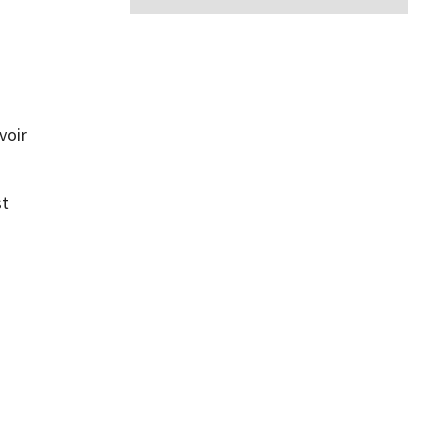
voir
st