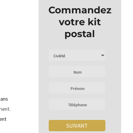
Commandez
votre kit
postal
dans
ement
.
ent