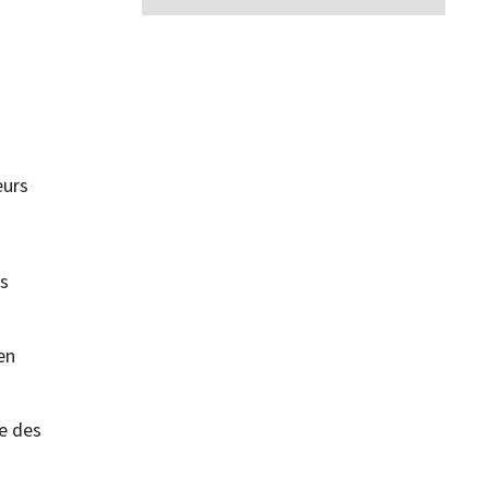
eurs
es
en
ne des