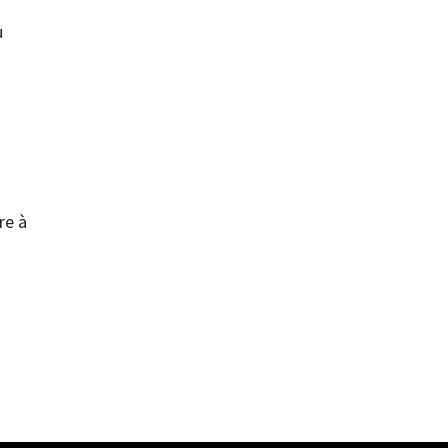
u
re à