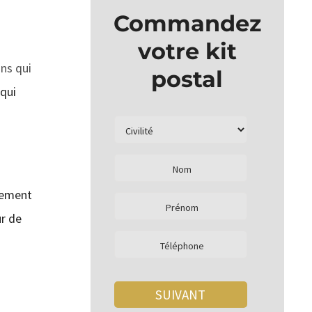
Commandez
votre kit
ns qui
postal
 qui
irement
ur de