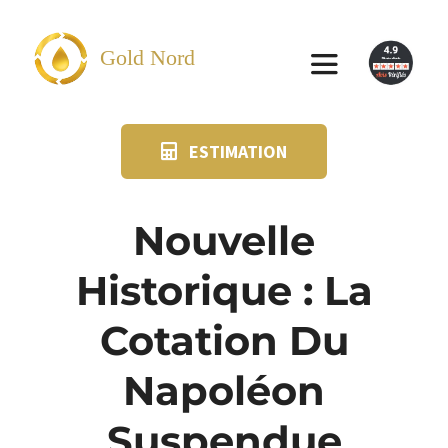
Passer
au
Gold Nord
Toggle
contenu
Navigation
ESTIMATION
VENDRE
FAQ
Nouvelle
Historique : La
SUIVI KIT POSTAL
Cotation Du
BLOG
Napoléon
NOS AGENCES
Suspendue