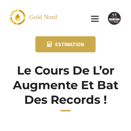
Passer
au
Gold Nord
Toggle
contenu
Navigation
ESTIMATION
VENDRE
FAQ
Le Cours De L’or
Augmente Et Bat
SUIVI KIT POSTAL
Des Records !
BLOG
NOS AGENCES