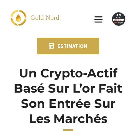
Passer
au
Gold Nord
Toggle
contenu
Navigation
ESTIMATION
VENDRE
FAQ
Un Crypto-Actif
Basé Sur L’or Fait
SUIVI KIT POSTAL
Son Entrée Sur
BLOG
Les Marchés
NOS AGENCES