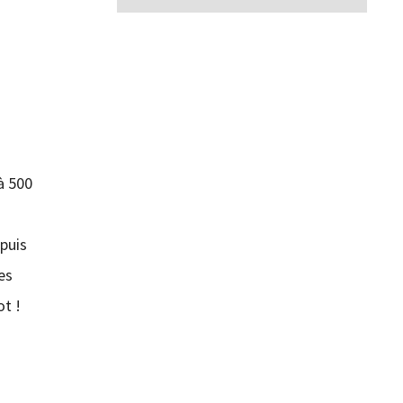
à 500
s
puis
es
ot !