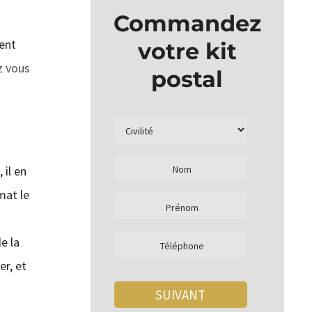
Commandez
ment
votre kit
z vous
postal
 il en
mat le
e la
er, et