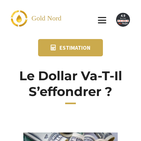
Passer
au
Gold Nord
Toggle
contenu
Navigation
ESTIMATION
VENDRE
FAQ
Le Dollar Va-T-Il
S’effondrer ?
SUIVI KIT POSTAL
BLOG
NOS AGENCES