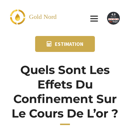
Passer
au
Gold Nord
Toggle
contenu
Navigation
ESTIMATION
VENDRE
FAQ
Quels Sont Les
Effets Du
SUIVI KIT POSTAL
Confinement Sur
BLOG
Le Cours De L’or ?
NOS AGENCES