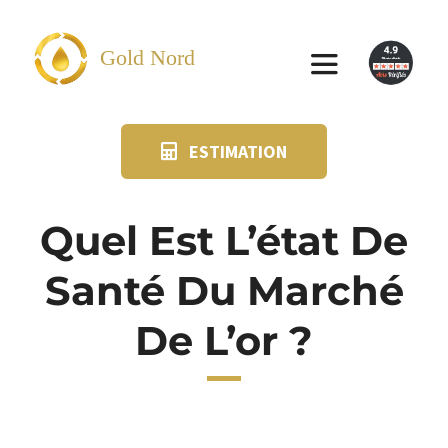
Passer
au
Gold Nord
Toggle
contenu
Navigation
ESTIMATION
VENDRE
FAQ
Quel Est L’état De
Santé Du Marché
SUIVI KIT POSTAL
De L’or ?
BLOG
NOS AGENCES