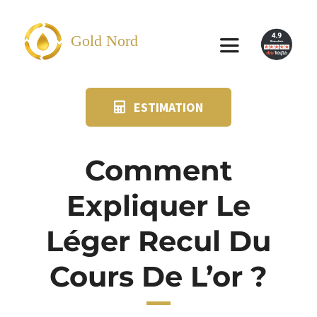
Passer
au
Gold Nord
Toggle
contenu
Navigation
ESTIMATION
VENDRE
FAQ
Comment
Expliquer Le
SUIVI KIT POSTAL
Léger Recul Du
BLOG
Cours De L’or ?
NOS AGENCES