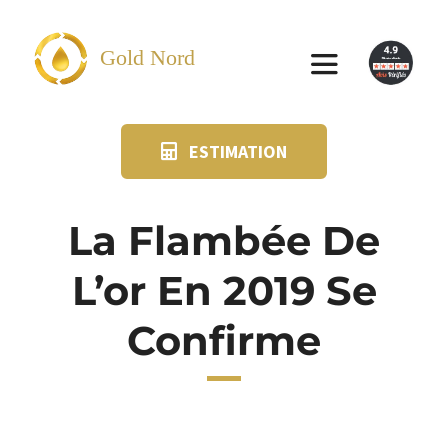
Passer
au
Gold Nord
Toggle
contenu
Navigation
ESTIMATION
VENDRE
FAQ
La Flambée De
L’or En 2019 Se
SUIVI KIT POSTAL
Confirme
BLOG
NOS AGENCES