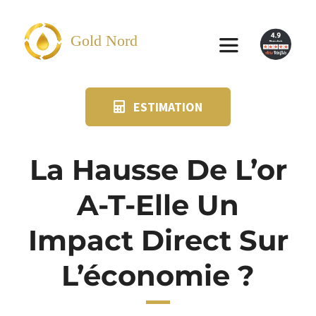
Passer
au
Gold Nord
Toggle
contenu
Navigation
ESTIMATION
VENDRE
FAQ
La Hausse De L’or
A-T-Elle Un
SUIVI KIT POSTAL
Impact Direct Sur
BLOG
L’économie ?
NOS AGENCES