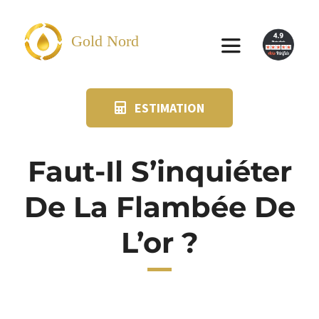
Passer
au
Gold Nord
Toggle
contenu
Navigation
ESTIMATION
VENDRE
FAQ
Faut-Il S’inquiéter
De La Flambée De
SUIVI KIT POSTAL
L’or ?
BLOG
NOS AGENCES