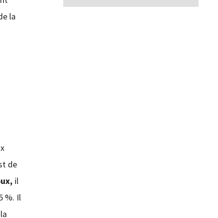
de la
ux
st de
oux,
il
 %. Il
la