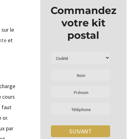
Commandez
votre kit
 sur le
postal
nte
et
 charge
e cours
l faut
 or.
ux par
ent