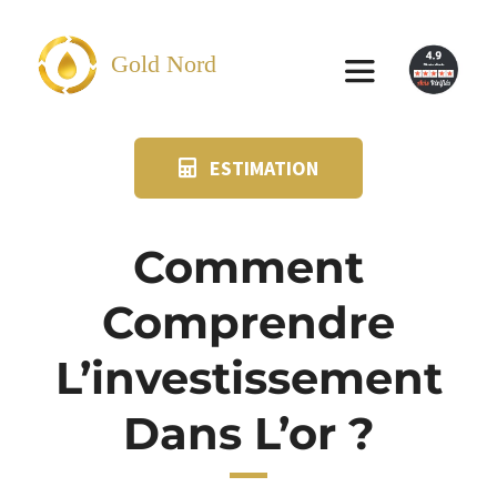
Passer
au
Gold Nord
Toggle
contenu
Navigation
ESTIMATION
VENDRE
FAQ
Comment
Comprendre
SUIVI KIT POSTAL
L’investissement
BLOG
Dans L’or ?
NOS AGENCES