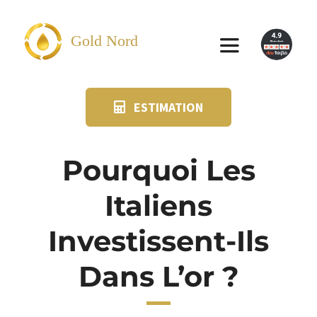
Passer
au
Gold Nord
Toggle
contenu
Navigation
ESTIMATION
VENDRE
FAQ
Pourquoi Les
Italiens
SUIVI KIT POSTAL
Investissent-Ils
BLOG
Dans L’or ?
NOS AGENCES