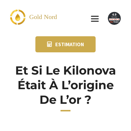
Passer
au
Gold Nord
Toggle
contenu
Navigation
ESTIMATION
VENDRE
FAQ
Et Si Le Kilonova
Était À L’origine
SUIVI KIT POSTAL
De L’or ?
BLOG
NOS AGENCES