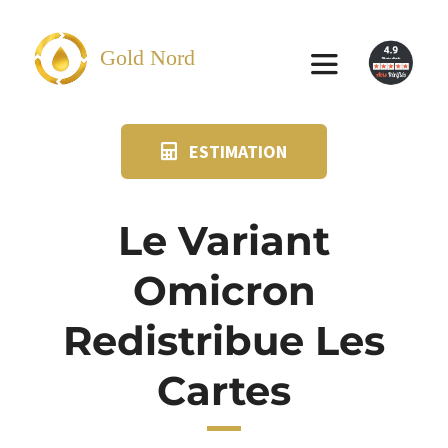
Passer
au
Gold Nord
Toggle
contenu
Navigation
ESTIMATION
VENDRE
FAQ
Le Variant
Omicron
SUIVI KIT POSTAL
Redistribue Les
BLOG
Cartes
NOS AGENCES