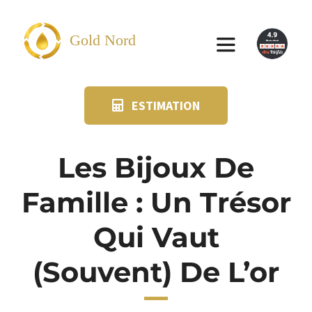
Passer
au
Gold Nord
Toggle
contenu
Navigation
ESTIMATION
VENDRE
FAQ
Les Bijoux De
Famille : Un Trésor
SUIVI KIT POSTAL
Qui Vaut
BLOG
(souvent) De L’or
NOS AGENCES