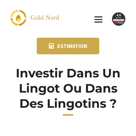
Passer
au
Gold Nord
Toggle
contenu
Navigation
ESTIMATION
VENDRE
FAQ
Investir Dans Un
Lingot Ou Dans
SUIVI KIT POSTAL
Des Lingotins ?
BLOG
NOS AGENCES