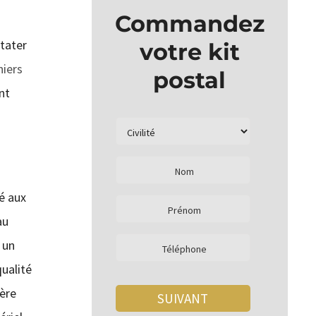
Commandez
stater
votre kit
niers
postal
nt
ué aux
au
 un
qualité
ière