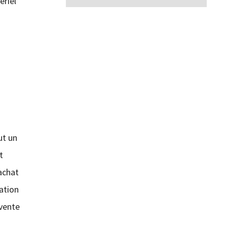
ériel
ut un
t
’achat
ation
 vente