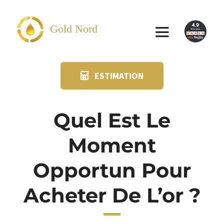
Passer
au
Gold Nord
Toggle
contenu
Navigation
ESTIMATION
VENDRE
FAQ
Quel Est Le
Moment
SUIVI KIT POSTAL
Opportun Pour
BLOG
Acheter De L’or ?
NOS AGENCES