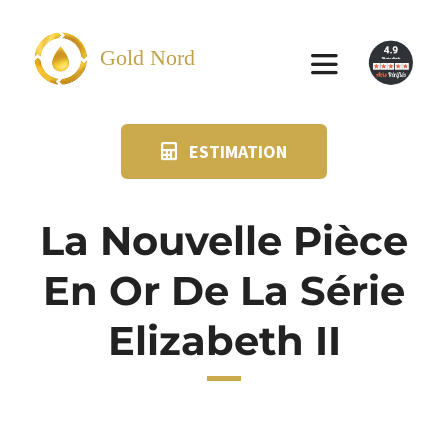
Passer
au
Gold Nord
Toggle
contenu
Navigation
ESTIMATION
VENDRE
FAQ
La Nouvelle Pièce
En Or De La Série
SUIVI KIT POSTAL
Elizabeth II
BLOG
NOS AGENCES