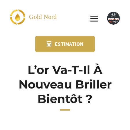
Passer
au
Gold Nord
Toggle
contenu
Navigation
ESTIMATION
VENDRE
FAQ
L’or Va-T-Il À
Nouveau Briller
SUIVI KIT POSTAL
Bientôt ?
BLOG
NOS AGENCES