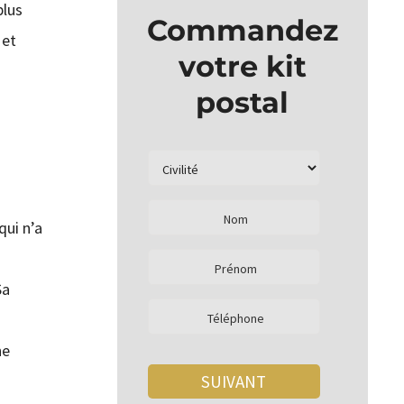
plus
Commandez
 et
votre kit
postal
qui n’a
Sa
ne