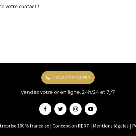
e votre contact !
NOUS CONTACTER
Vendez votre or en ligne, 24h/24 et 7j/7.
reprise 100% française | Conception
RERP
|
Mentions légales
|
P