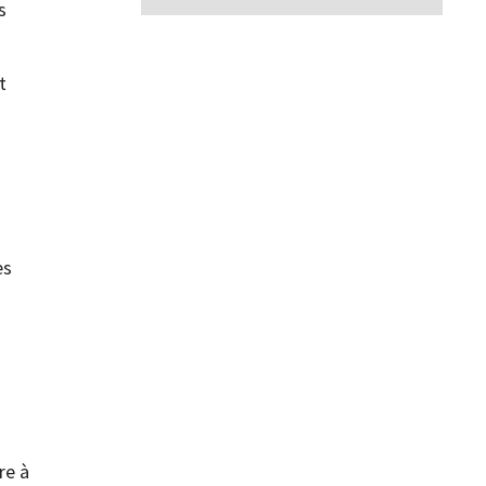
s
t
es
re à