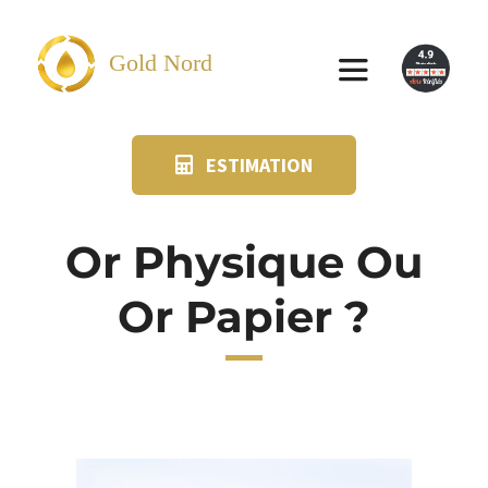
Passer
au
Gold Nord
Toggle
contenu
Navigation
ESTIMATION
VENDRE
FAQ
Or Physique Ou
Or Papier ?
SUIVI KIT POSTAL
BLOG
NOS AGENCES