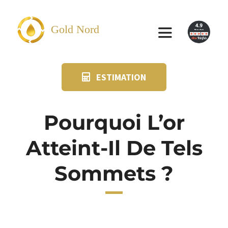
Passer
au
Gold Nord
Toggle
contenu
Navigation
ESTIMATION
VENDRE
FAQ
Pourquoi L’or
Atteint-Il De Tels
SUIVI KIT POSTAL
Sommets ?
BLOG
NOS AGENCES