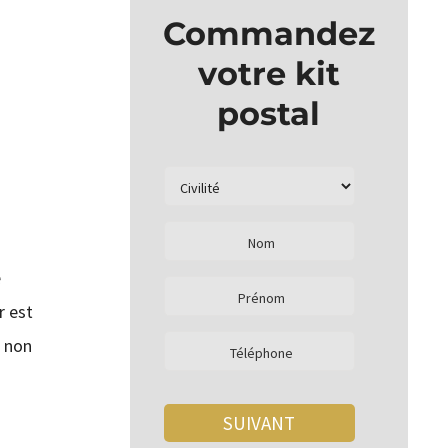
Commandez
votre kit
postal
e
r est
t non