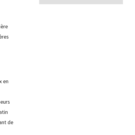
ière
ères
x en
ieurs
atin
ant de