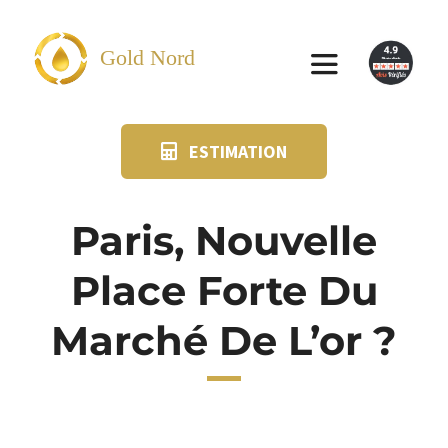
Passer
au
Gold Nord
Toggle
contenu
Navigation
ESTIMATION
VENDRE
FAQ
Paris, Nouvelle
Place Forte Du
SUIVI KIT POSTAL
Marché De L’or ?
BLOG
NOS AGENCES