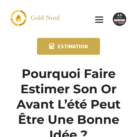
Passer
au
Gold Nord
Toggle
contenu
Navigation
ESTIMATION
VENDRE
FAQ
Pourquoi Faire
Estimer Son Or
SUIVI KIT POSTAL
Avant L’été Peut
BLOG
Être Une Bonne
NOS AGENCES
Idée ?