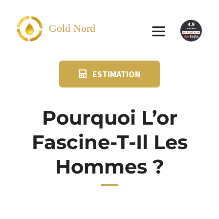
Passer
au
Gold Nord
Toggle
contenu
Navigation
ESTIMATION
VENDRE
FAQ
Pourquoi L’or
Fascine-T-Il Les
SUIVI KIT POSTAL
Hommes ?
BLOG
NOS AGENCES