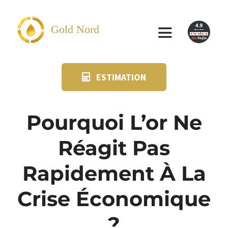
Passer
au
Gold Nord
Toggle
contenu
Navigation
ESTIMATION
VENDRE
FAQ
Pourquoi L’or Ne
Réagit Pas
SUIVI KIT POSTAL
Rapidement À La
BLOG
Crise Économique
NOS AGENCES
?