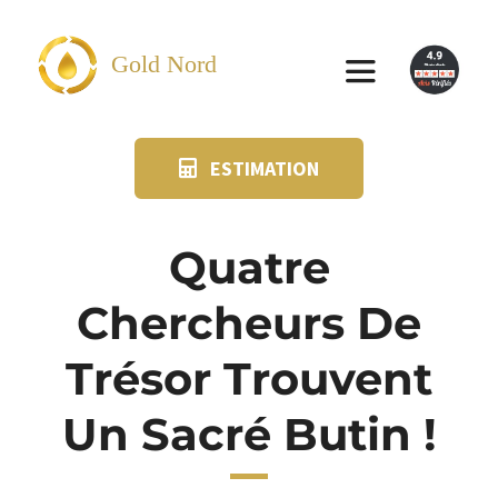
Passer
au
Gold Nord
Toggle
contenu
Navigation
ESTIMATION
VENDRE
FAQ
Quatre
Chercheurs De
SUIVI KIT POSTAL
Trésor Trouvent
BLOG
Un Sacré Butin !
NOS AGENCES