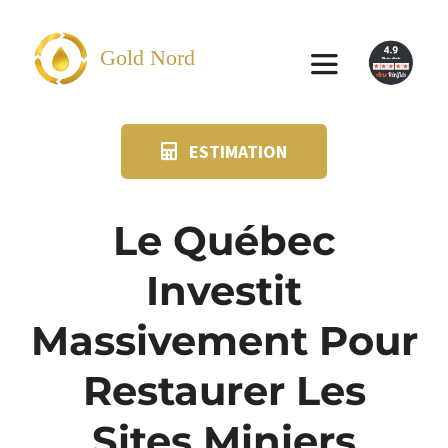
Passer
au
Gold Nord
Toggle
contenu
Navigation
ESTIMATION
VENDRE
FAQ
Le Québec
Investit
SUIVI KIT POSTAL
Massivement Pour
BLOG
Restaurer Les
NOS AGENCES
Sites Miniers