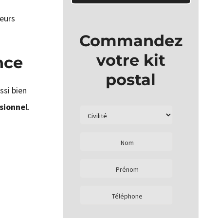
leurs
Commandez
votre kit
nce
postal
si bien
ssionnel
.