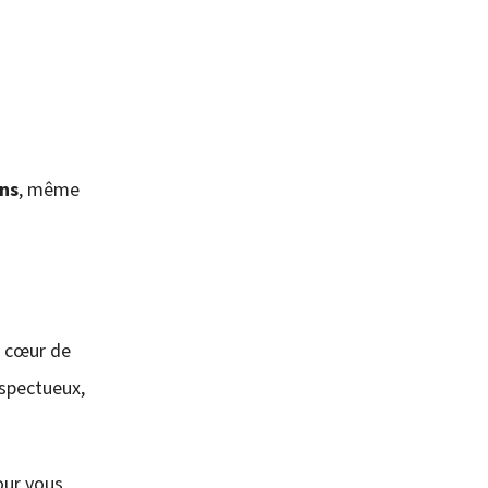
ens
, même
au cœur de
espectueux,
our vous