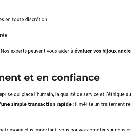
es en toute discrétion
urée
 Nos experts peuvent vous aider à
évaluer vos bijoux anci
ment et en confiance
eprise qui place l’humain, la qualité de service et l’éthique 
’une simple transaction rapide
: il mérite un traitement r
 patrimoine plus important, vous pouvez compter sur nous p