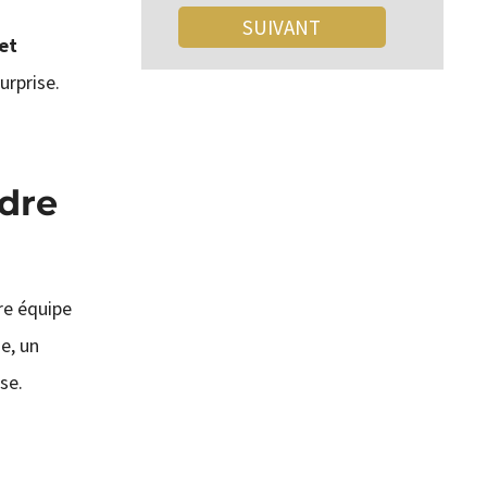
 et
urprise.
dre
tre équipe
ge, un
se.