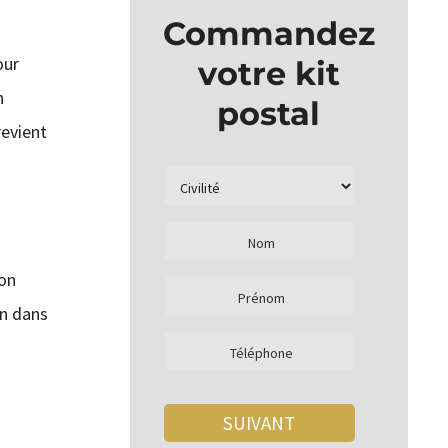
Commandez
our
votre kit
n
postal
evient
ion
on dans