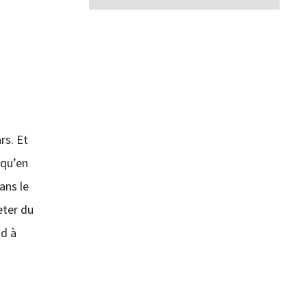
rs. Et
 qu’en
ans le
eter du
nd à