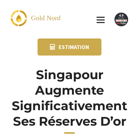
Passer
au
Gold Nord
Toggle
contenu
Navigation
ESTIMATION
VENDRE
FAQ
Singapour
Augmente
SUIVI KIT POSTAL
Significativement
BLOG
Ses Réserves D’or
NOS AGENCES