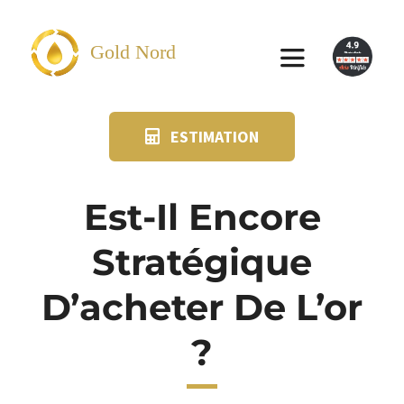
Passer
au
Gold Nord
Toggle
contenu
Navigation
ESTIMATION
VENDRE
FAQ
Est-Il Encore
Stratégique
SUIVI KIT POSTAL
D’acheter De L’or
BLOG
?
NOS AGENCES