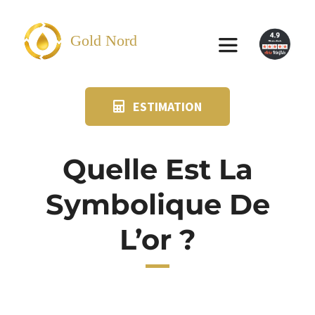
Passer
au
Gold Nord
Toggle
contenu
Navigation
ESTIMATION
VENDRE
FAQ
Quelle Est La
Symbolique De
SUIVI KIT POSTAL
L’or ?
BLOG
NOS AGENCES