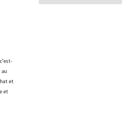
c’est-
n au
chat et
e et