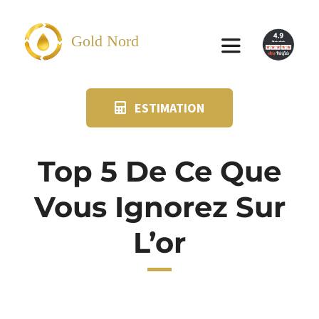
Passer
au
Gold Nord
Toggle
contenu
Navigation
ESTIMATION
VENDRE
FAQ
Top 5 De Ce Que
Vous Ignorez Sur
SUIVI KIT POSTAL
L’or
BLOG
NOS AGENCES