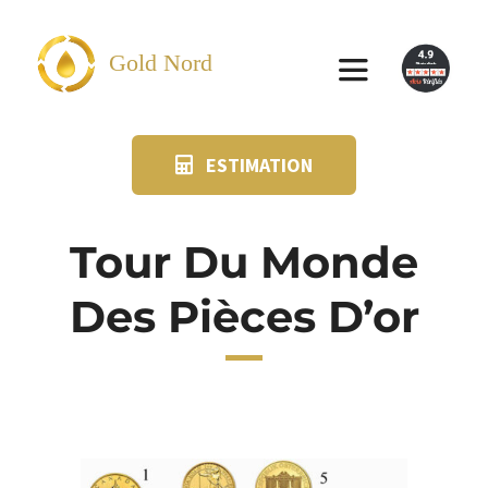
Passer
au
Gold Nord
Toggle
contenu
Navigation
ESTIMATION
VENDRE
FAQ
Tour Du Monde
Des Pièces D’or
SUIVI KIT POSTAL
BLOG
NOS AGENCES