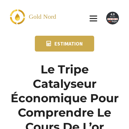
Passer
au
Gold Nord
Toggle
contenu
Navigation
ESTIMATION
VENDRE
FAQ
Le Tripe
Catalyseur
SUIVI KIT POSTAL
Économique Pour
BLOG
Comprendre Le
NOS AGENCES
Cours De L’or